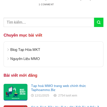
dẫn này sẽ giúp bạn làm quen với nền tảng mạng
1 COMMENT
xã hội lớn nhất thế...
Chuyên mục bài viết
Blog Tạp Hóa MKT
Nguyên Liệu MMO
Bài viết mới đăng
Tạp hoá MMO trang web chính thức
Taphoammo.Biz
12/11/2025
2754 lượt xem