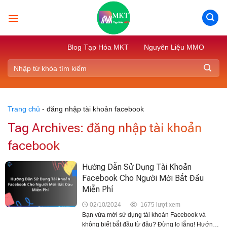
Skip
to
content
Blog Tạp Hóa MKT
Nguyên Liệu MMO
Trang chủ
-
đăng nhập tài khoản facebook
Tag Archives:
đăng nhập tài khoản
facebook
Hướng Dẫn Sử Dụng Tài Khoản
Facebook Cho Người Mới Bắt Đầu
Miễn Phí
02/10/2024
1675 lượt xem
Bạn vừa mới sử dụng tài khoản Facebook và
không biết bắt đầu từ đâu? Đừng lo lắng! Hướng