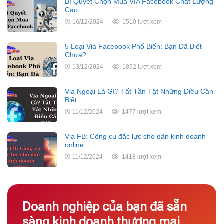
Bí Quyết Chọn Mua VIA Facebook Chất Lượng
Cao
16/12/2024
1510 lượt xem
5 Loại Via Facebook Phổ Biến: Bạn Đã Biết
Chưa?
13/12/2024
1852 lượt xem
Via Ngoại Là Gì? Tất Tần Tật Những Điều Cần
Biết
11/12/2024
1477 lượt xem
Via FB: Công cụ đắc lực cho dân kinh doanh
online
11/12/2024
1418 lượt xem
Doanh nghiệp của bạn đã sẵn
sàng kinh doanh thương mại