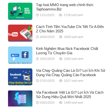
Tạp hoá MMO trang web chính thức
Taphoammo.Biz
12/11/2025
2728 lượt xem
Cách Tính Tiền YouTube Chi Tiết Từ A Đến
Z Cho Năm 2025
26/02/2025
1659 lượt xem
Kinh Nghiệm Mua Nick Facebook Chất
Lượng Từ Chuyên Gia
15/01/2025
2300 lượt xem
Via Chạy Quảng Cáo Là Gì? Lợi Ích Khi Sử
Dụng Via Chạy Quảng Cáo Facebook
07/01/2025
2037 lượt xem
Via Facebook Việt Là Gì? Lợi Ích Và Cách
Sử Dụng Hiệu Quả Mới Nhất 2025
03/01/2025
1499 lượt xem