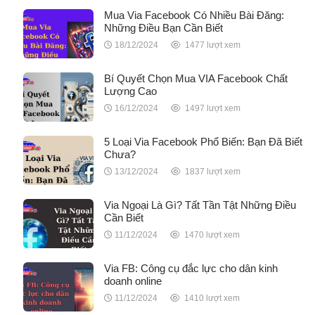
Mua Via Facebook Có Nhiều Bài Đăng:
Những Điều Bạn Cần Biết
18/12/2024
1477 lượt xem
Bí Quyết Chọn Mua VIA Facebook Chất
Lượng Cao
16/12/2024
1497 lượt xem
5 Loại Via Facebook Phổ Biến: Bạn Đã Biết
Chưa?
13/12/2024
1837 lượt xem
Via Ngoại Là Gì? Tất Tần Tật Những Điều
Cần Biết
11/12/2024
1470 lượt xem
Via FB: Công cụ đắc lực cho dân kinh
doanh online
11/12/2024
1410 lượt xem