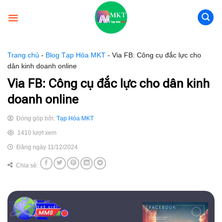
Skip
to
content
Trang chủ
-
Blog Tạp Hóa MKT
-
Via FB: Công cụ đắc lực cho
dân kinh doanh online
Via FB: Công cụ đắc lực cho dân kinh
doanh online
Đóng góp bởi:
Tạp Hóa MKT
1410 lượt xem
Đăng ngày 11/12/2024
Chia sẻ: