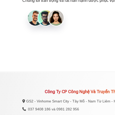
Chúng tôi trân trọng và rất hân hạnh được phục vụ!
Công Ty CP Công Nghệ Và Truyền T
GS2 - Vinhome Smart City - Tây Mỗ - Nam Từ Liêm - 
037 9408 186 và 0981 282 956