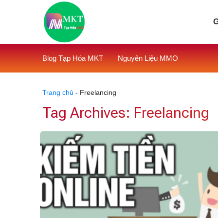
Skip
to
G
content
Blog Tạp Hóa MKT
Nguyên Liệu MMO
Trang chủ
-
Freelancing
Tag Archives:
Freelancing