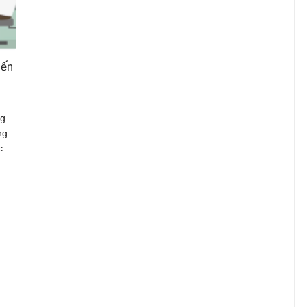
iến
ng
ng
...