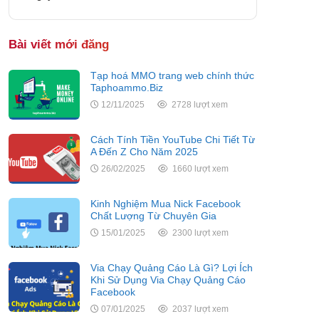
Bài viết mới đăng
Tạp hoá MMO trang web chính thức
Taphoammo.Biz
12/11/2025
2728 lượt xem
Cách Tính Tiền YouTube Chi Tiết Từ
A Đến Z Cho Năm 2025
26/02/2025
1660 lượt xem
Kinh Nghiệm Mua Nick Facebook
Chất Lượng Từ Chuyên Gia
15/01/2025
2300 lượt xem
Via Chạy Quảng Cáo Là Gì? Lợi Ích
Khi Sử Dụng Via Chạy Quảng Cáo
Facebook
07/01/2025
2037 lượt xem