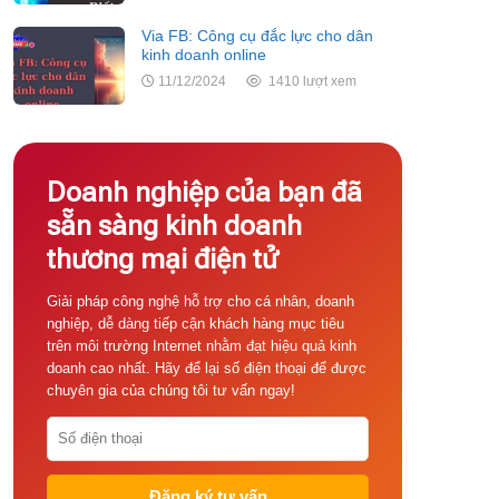
Via FB: Công cụ đắc lực cho dân
kinh doanh online
11/12/2024
1410 lượt xem
Doanh nghiệp của bạn đã
sẵn sàng kinh doanh
thương mại điện tử
Giải pháp công nghệ hỗ trợ cho cá nhân, doanh
nghiệp, dễ dàng tiếp cận khách hàng mục tiêu
trên môi trường Internet nhằm đạt hiệu quả kinh
doanh cao nhất. Hãy để lại số điện thoại để được
chuyên gia của chúng tôi tư vấn ngay!