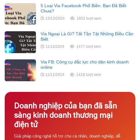
5 Loại Via Facebook Phổ Biến: Bạn Đã Biết
Chưa?
13/12/2024
1852 lượt xem
Via Ngoại Là Gì? Tất Tần Tật Những Điều Cần
Biết
11/12/2024
1477 lượt xem
Via FB: Công cụ đắc lực cho dân kinh doanh
online
11/12/2024
1418 lượt xem
Doanh nghiệp của bạn đã sẵn
sàng kinh doanh thương mại
điện tử
Giải pháp công nghệ hỗ trợ cho cá nhân, doanh nghiệp, dễ