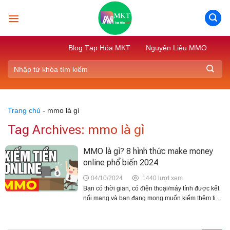
Skip
to
content
Blog Tạp Hóa MKT
Nguyên Liệu MMO
Trang chủ
-
mmo là gì
Tag Archives:
mmo là gì
MMO là gì? 8 hình thức make money
online phổ biến 2024
04/10/2024
1440 lượt xem
Bạn có thời gian, có điện thoại/máy tính được kết
nối mạng và bạn đang mong muốn kiếm thêm tiền.
Bạn cũng đã từng nghe nhiều câu chuyện kiếm
hàng nghìn đô qua hình thức...