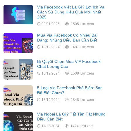
Via Facebook Việt Là Gì? Lợi Ích Và
Cách Sử Dụng Hiệu Quả Mới Nhất
2025
03/01/2025
1505 lượt xem
Mua Via Facebook Có Nhiều Bài
Đăng: Những Điều Bạn Cần Biết
18/12/2024
1487 lượt xem
Bí Quyết Chọn Mua VIA Facebook
Chất Lượng Cao
16/12/2024
1508 lượt xem
5 Loại Via Facebook Phổ Biến: Bạn
Đã Biết Chưa?
13/12/2024
1848 lượt xem
Via Ngoại Là Gì? Tất Tần Tật Những
Điều Cần Biết
11/12/2024
1474 lượt xem