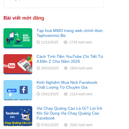
Bài viết mới đăng
Tạp hoá MMO trang web chính thức
Taphoammo.Biz
12/11/2025
2735 lượt xem
Cách Tính Tiền YouTube Chi Tiết Từ
A Đến Z Cho Năm 2025
26/02/2025
1664 lượt xem
Kinh Nghiệm Mua Nick Facebook
Chất Lượng Từ Chuyên Gia
15/01/2025
2314 lượt xem
Via Chạy Quảng Cáo Là Gì? Lợi Ích
Khi Sử Dụng Via Chạy Quảng Cáo
Facebook
07/01/2025
2042 lượt xem