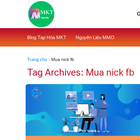
Skip
to
G
content
Blog Tạp Hóa MKT
Nguyên Liệu MMO
Trang chủ
-
Mua nick fb
Tag Archives:
Mua nick fb