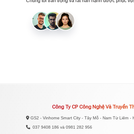
Chúng tôi trân trọng và rất hân hạnh được phục vụ!
Công Ty CP Công Nghệ Và Truyền T
GS2 - Vinhome Smart City - Tây Mỗ - Nam Từ Liêm - 
037 9408 186 và 0981 282 956