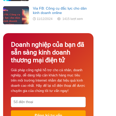
Via FB: Công cụ đắc lực cho dân
kinh doanh online
11/12/2024
1415 lượt xem
Doanh nghiệp của bạn đã
sẵn sàng kinh doanh
thương mại điện tử
Giải pháp công nghệ hỗ trợ cho cá nhân, doanh
nghiệp, dễ dàng tiếp cận khách hàng mục tiêu
trên môi trường Internet nhằm đạt hiệu quả kinh
doanh cao nhất. Hãy để lại số điện thoại để được
chuyên gia của chúng tôi tư vấn ngay!