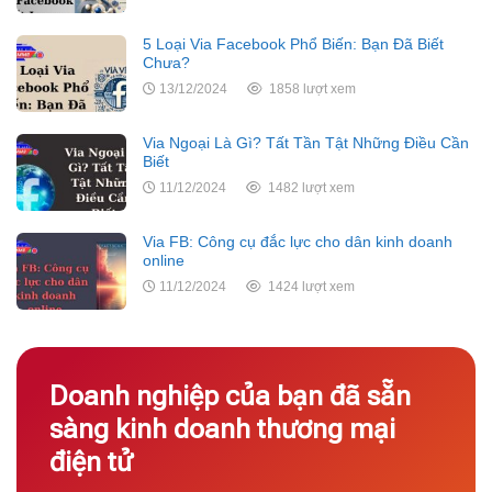
5 Loại Via Facebook Phổ Biến: Bạn Đã Biết
Chưa?
13/12/2024
1858 lượt xem
Via Ngoại Là Gì? Tất Tần Tật Những Điều Cần
Biết
11/12/2024
1482 lượt xem
Via FB: Công cụ đắc lực cho dân kinh doanh
online
11/12/2024
1424 lượt xem
Doanh nghiệp của bạn đã sẵn
sàng kinh doanh thương mại
điện tử