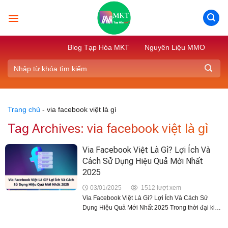
Skip
to
content
Blog Tạp Hóa MKT
Nguyên Liệu MMO
Trang chủ
-
via facebook việt là gì
Tag Archives:
via facebook việt là gì
Via Facebook Việt Là Gì? Lợi Ích Và
Cách Sử Dụng Hiệu Quả Mới Nhất
2025
03/01/2025
1512 lượt xem
Via Facebook Việt Là Gì? Lợi Ích Và Cách Sử
Dụng Hiệu Quả Mới Nhất 2025 Trong thời đại kinh
doanh trực tuyến phát triển mạnh mẽ, Facebook
đã trở thành một trong những nền...