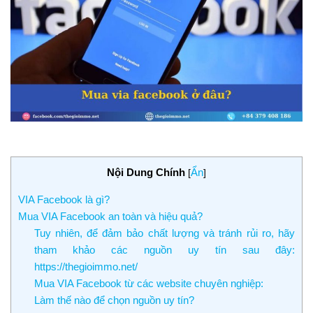
Nội Dung Chính
Ẩn
[
]
VIA Facebook là gì?
Mua VIA Facebook an toàn và hiệu quả?
Tuy nhiên, để đảm bảo chất lượng và tránh rủi ro, hãy
tham khảo các nguồn uy tín sau đây:
https://thegioimmo.net/
Mua VIA Facebook từ các website chuyên nghiệp:
Làm thế nào để chọn nguồn uy tín?