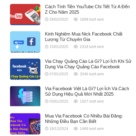
Cách Tính Tiền YouTube Chi Tiết Từ A Đến
Z Cho Năm 2025
26/02/2025
1668 lượt xem
Kinh Nghiệm Mua Nick Facebook Chất
Lượng Từ Chuyên Gia
15/01/2025
2318 lượt xem
Via Chạy Quảng Cáo Là Gì? Lợi Ích Khi Sử
Dụng Via Chạy Quảng Cáo Facebook
07/01/2025
2046 lượt xem
Via Facebook Việt Là Gì? Lợi Ích Và Cách
Sử Dụng Hiệu Quả Mới Nhất 2025
03/01/2025
1507 lượt xem
Mua Via Facebook Có Nhiều Bài Đăng:
Những Điều Bạn Cần Biết
18/12/2024
1489 lượt xem