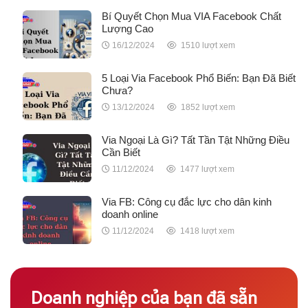
Bí Quyết Chọn Mua VIA Facebook Chất
Lượng Cao
16/12/2024
1510 lượt xem
5 Loại Via Facebook Phổ Biến: Bạn Đã Biết
Chưa?
13/12/2024
1852 lượt xem
Via Ngoại Là Gì? Tất Tần Tật Những Điều
Cần Biết
11/12/2024
1477 lượt xem
Via FB: Công cụ đắc lực cho dân kinh
doanh online
11/12/2024
1418 lượt xem
Doanh nghiệp của bạn đã sẵn