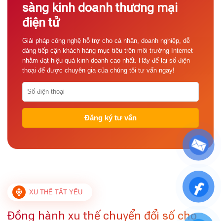
sàng kinh doanh thương mại
điện tử
Giải pháp công nghệ hỗ trợ cho cá nhân, doanh nghiệp, dễ
dàng tiếp cận khách hàng mục tiêu trên môi trường Internet
nhằm đạt hiệu quả kinh doanh cao nhất. Hãy để lại số điện
thoại để được chuyên gia của chúng tôi tư vấn ngay!
XU THẾ TẤT YẾU
Đồng hành xu thế chuyển đổi số cho